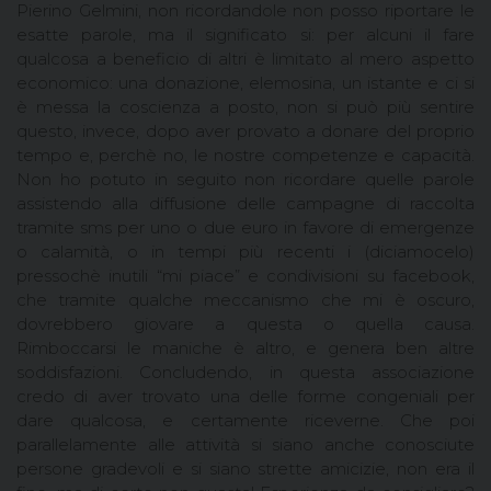
Pierino Gelmini, non ricordandole non posso riportare le
esatte parole, ma il significato si: per alcuni il fare
qualcosa a beneficio di altri è limitato al mero aspetto
economico: una donazione, elemosina, un istante e ci si
è messa la coscienza a posto, non si può più sentire
questo, invece, dopo aver provato a donare del proprio
tempo e, perchè no, le nostre competenze e capacità.
Non ho potuto in seguito non ricordare quelle parole
assistendo alla diffusione delle campagne di raccolta
tramite sms per uno o due euro in favore di emergenze
o calamità, o in tempi più recenti i (diciamocelo)
pressochè inutili “mi piace” e condivisioni su facebook,
che tramite qualche meccanismo che mi è oscuro,
dovrebbero giovare a questa o quella causa.
Rimboccarsi le maniche è altro, e genera ben altre
soddisfazioni. Concludendo, in questa associazione
credo di aver trovato una delle forme congeniali per
dare qualcosa, e certamente riceverne. Che poi
parallelamente alle attività si siano anche conosciute
persone gradevoli e si siano strette amicizie, non era il