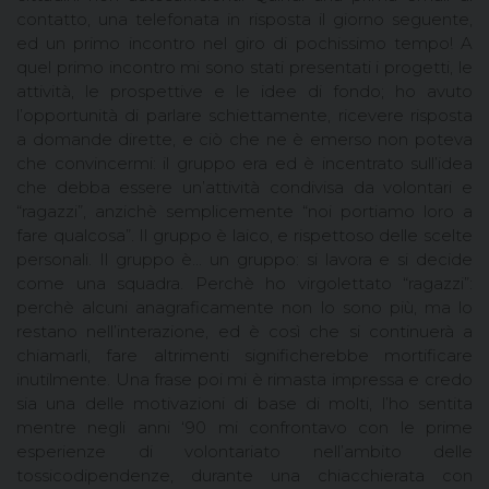
contatto, una telefonata in risposta il giorno seguente,
ed un primo incontro nel giro di pochissimo tempo! A
quel primo incontro mi sono stati presentati i progetti, le
attività, le prospettive e le idee di fondo; ho avuto
l’opportunità di parlare schiettamente, ricevere risposta
a domande dirette, e ciò che ne è emerso non poteva
che convincermi: il gruppo era ed è incentrato sull’idea
che debba essere un’attività condivisa da volontari e
“ragazzi”, anzichè semplicemente “noi portiamo loro a
fare qualcosa”. Il gruppo è laico, e rispettoso delle scelte
personali. Il gruppo è... un gruppo: si lavora e si decide
come una squadra. Perchè ho virgolettato “ragazzi”:
perchè alcuni anagraficamente non lo sono più, ma lo
restano nell’interazione, ed è così che si continuerà a
chiamarli, fare altrimenti significherebbe mortificare
inutilmente. Una frase poi mi è rimasta impressa e credo
sia una delle motivazioni di base di molti, l’ho sentita
mentre negli anni ‘90 mi confrontavo con le prime
esperienze di volontariato nell’ambito delle
tossicodipendenze, durante una chiacchierata con